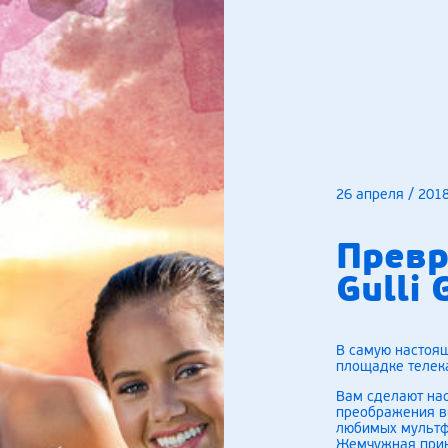
26 апреля / 201
Превр
Gulli 
В самую настоя
площадке телекан
Вам сделают на
преображения вы
любимых мультф
Жемчужная прин