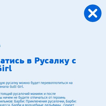
8
атись в Русалку с
Girl
щую русалку можно будет перевоплотиться на
ала Gulli Girl.
стоящий русалочий макияж и после
 ничем не будете отличаться от героинь
ильмов: Барби: Приключения русалочки, Барби:
цесса, Барби и волшебные дельфины , Секрет