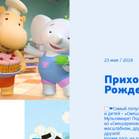
23 мая / 2018
Прихо
Рожде
Самый попу
и детей – «Смеш
Мультимире! Под
из «Смешариков
масштабном, др
друзей!
Кроме того, на 