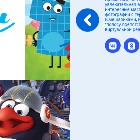
увлекательная 
интересные маст
фотографии с г
(Смешариками, 
"полосу препятс
виртуальной реа