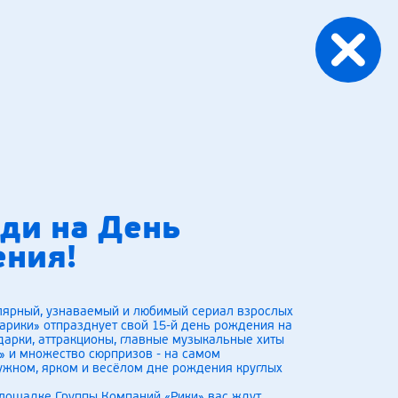
ди на День
ния!
лярный, узнаваемый и любимый сериал взрослых
арики» отпразднует свой 15-й день рождения на
арки, аттракционы, главные музыкальные хиты
» и множество сюрпризов - на самом
ужном, ярком и весёлом дне рождения круглых
площадке Группы Компаний «Рики» вас ждут