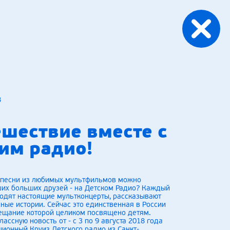
8
ешествие вместе с
им радио!
о песни из любимых мультфильмов можно
ших больших друзей - на Детском Радио? Каждый
ходят настоящие мультконцерты, рассказывают
сные истории. Сейчас это единственная в России
вещание которой целиком посвящено детям.
ассную новость от - с 3 по 9 августа 2018 года
ционный Круиз Детского радио из Санкт-