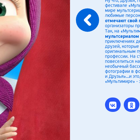
Ну что, друзья,
фестивале «Муль
мире мультсери
любимые персона
отмечают свой 
организаторы пр
Так, на «Мульт
мультсериалом
приключениях де
друзей, которы
оригинальным пу
профессии. На с
повеселиться на
необычный басс
фотографии в фо
и Друзья»…и это
«Мультимире» - 