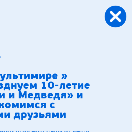
9
ультимире »
зднуем 10-летие
 и Медведя» и
комимся с
ми друзьями