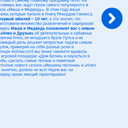
 готовы к самому главному празднику лета? На
тимир» вас ждут герои самого популярного в
ала «Маша и Медведь». В этом году ваши
жи, которые попали в Книгу Рекордов Гиннеса,
первый юбилей – 10 лет
, а это значит, что
иготовили множество развлечений и сюрпризов!
Маша и Медведь познакомят вас с новым
имире»
 «Клео и Друзья»
об увлекательных и забавных
вочки Клео, ее младшего брата Пупса и их
е каждый день решают непростые задачи самым
тем, примеряя на себя разные роли и
тенде Animaccord вы также сможете вдоволь
 игровой площадке «Дом Белки» и окунуться в
ейн, сделать самые теплые и памятные
тозоне нового сезона «Машины песенки» и «Клео
, конечно, далеко не все! Ждем вас на
заряд ярких эмоций гарантирован!