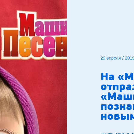
29 апреля / 201
На «М
отпра
«Маши
позна
новы