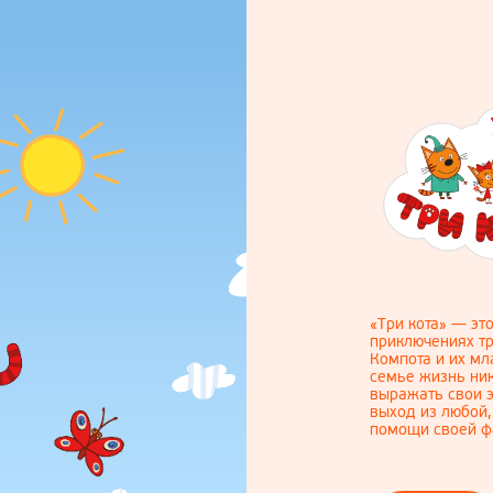
«Три кота» — эт
приключениях тр
Компота и их м
семье жизнь ник
выражать свои э
выход из любой,
помощи своей фа